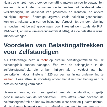
Naast de omzet moet u ook een schatting maken van de te verwachten
kosten. Deze kosten omvatten onder andere administratiekosten,
verzekeringen, de aanschaf van producten en diensten, en andere
zakelijke
uitgaven
. Sommige uitgaven, zoals zakelijke geschenken,
kunnen aftrekbaar zijn van de belasting. Vergeet niet om ook rekening
te houden met belastingregelingen voor investeringen, zoals de KIA,
MIA/Vamil, en milieu-investeringsaftrek (EMIA), die de belastbare winst
kunnen verlagen.
Voordelen van Belastingaftrekken
voor Zelfstandigen
Als zelfstandige heeft u
recht
op diverse belastingaftrekken die uw
belastingdruk kunnen verlagen. Een van de belangrijkste is de
zelfstandigenaftrek, die u kunt krijgen als u voldoet aan het
urencriterium door minstens 1.225 uur per jaar in uw onderneming te
werken
. Deze aftrek is voordelig omdat het direct het bedrag aan te
betalen belasting vermindert.
Daarnaast kunt u, als u net gestart bent als zelfstandige, mogelijk
gebruik maken van de startersaftrek. Deze aftrek komt bovenop de
zelfstandigenaftrek en kan uw belastbare winst aanzienlijk verminderen.
Het is daarom belangrijk om deze aftrekken optimaal te benutten om zo