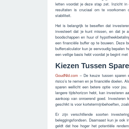
letten voordat je deze stap zet. Inzicht in
resultaten is cruciaal om te voorkomen d
stabiliteit.
Het is belangrijk te beseffen dat investere
investeert dat je kunt missen, en dat je a
boodschappen en huur of hypotheekbetaling
een financiële buffer op te bouwen. Deze bu
buffercalculator kun je eenvoudig bepalen ho
een veilige basis hebt voordat je begint met
Kiezen Tussen Spare
GoudNld.com
– De keuze tussen sparen en
risico’s te nemen en je financiële doelen. Al
sparen wellicht een betere optie voor jou.
langere tijdshorizon hebt, kan investeren a
aankoop van onroerend goed. Investeren kan
geschikt is voor kortetermijnbehoeften, zoa
Er zijn verschillende soorten investeri
beleggingsfondsen. Daarnaast kun je ook i
geldt dat hoe hoger het potentiële rendem