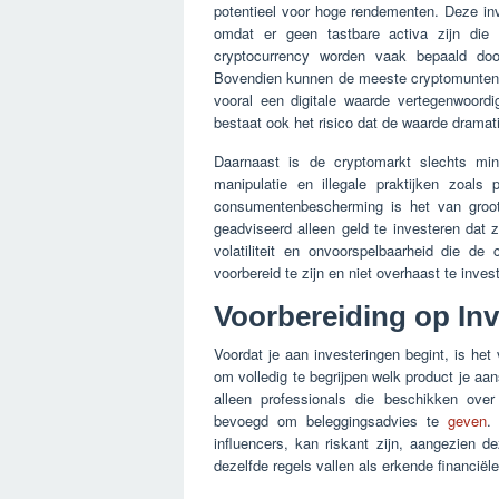
potentieel voor hoge rendementen. Deze inv
omdat er geen tastbare activa zijn die
cryptocurrency worden vaak bepaald door
Bovendien kunnen de meeste cryptomunten m
vooral een digitale waarde vertegenwoordi
bestaat ook het risico dat de waarde dramati
Daarnaast is de cryptomarkt slechts min
manipulatie en illegale praktijken zoals 
consumentenbescherming is het van groot
geadviseerd alleen geld te investeren dat 
volatiliteit en onvoorspelbaarheid die d
voorbereid te zijn en niet overhaast te inv
Voorbereiding op In
Voordat je aan investeringen begint, is het
om volledig te begrijpen welk product je aa
alleen professionals die beschikken ove
bevoegd om beleggingsadvies te
geven
.
influencers, kan riskant zijn, aangezien 
dezelfde regels vallen als erkende financiël