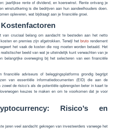
: jaarlijkse rente of dividend, en koerswinst. Rente ontvang je
d een winstuitkering is die bedrijven aan hun aandeelhouders doen.
men opleveren, wat bijdraagt aan je financiële groei.
 Kostenfactoren
et van cruciaal belang om aandacht te besteden aan het netto
kosten en premies zijn afgetrokken. Terwijl het
bruto
rendement
n, negeert het vaak de kosten die nog moeten worden betaald. Het
ealistischer beeld van wat je uiteindelijk kunt verwachten van je
n belangrijke overweging bij het selecteren van een financiële
 financiële adviseurs of beleggingsplatforms grondig begrijpt
ezen van essentiële informatiedocumenten (EID) die aan de
 zowel de risico’s als de potentiële opbrengsten beter in kaart te
weloverwogen keuzes te maken en om te voorkomen dat je voor
yptocurrency: Risico’s en
tste jaren veel aandacht gekregen van investeerders vanwege het