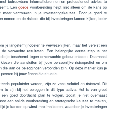
met betrouwbare informatiebronnen en professioneel advies te
 neemt. Een
goede
voorbereiding helpt niet alleen om de kans op
ok meer vertrouwen in je investeringskeuzes. Door je goed te
n nemen en de risico’s die bij investeringen komen kijken, beter
m je langetermijndoelen te verwezenlijken, maar het vereist een
s de verwachte resultaten. Een belangrijke eerste stap is het
r die je beschermt tegen onverwachte gebeurtenissen. Daarnaast
kiezen die aansluiten bij jouw persoonlijke risicoprofiel en om
n die aan de beleggingen verbonden zijn. Op deze manier kun je
assen bij jouw financiële situatie.
teeds populairder worden, zijn ze vaak volatiel en risicovol. Dit
te zijn bij het beleggen in dit type activa. Het is van groot
een goed doordacht plan te volgen, zodat je niet overhaast
Door een solide voorbereiding en strategische keuzes te maken,
ertijd je kansen op winst maximaliseren, waardoor je investeringen