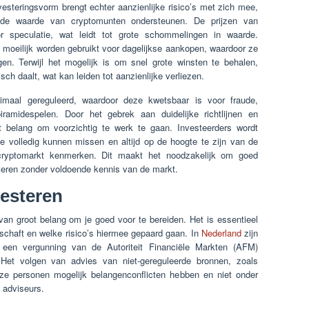
esteringsvorm brengt echter aanzienlijke risico’s met zich mee,
 de waarde van cryptomunten ondersteunen. De prijzen van
 speculatie, wat leidt tot grote schommelingen in waarde.
oeilijk worden gebruikt voor dagelijkse aankopen, waardoor ze
gen. Terwijl het mogelijk is om snel grote winsten te behalen,
sch daalt, wat kan leiden tot aanzienlijke verliezen.
imaal gereguleerd, waardoor deze kwetsbaar is voor fraude,
piramidespelen. Door het gebrek aan duidelijke richtlijnen en
 belang om voorzichtig te werk te gaan. Investeerders wordt
ze volledig kunnen missen en altijd op de hoogte te zijn van de
e cryptomarkt kenmerken. Dit maakt het noodzakelijk om goed
esteren zonder voldoende kennis van de markt.
vesteren
 van groot belang om je goed voor te bereiden. Het is essentieel
nschaft en welke risico’s hiermee gepaard gaan. In
Nederland
zijn
r een vergunning van de Autoriteit Financiële Markten (AFM)
 Het volgen van advies van niet-gereguleerde bronnen, zoals
deze personen mogelijk belangenconflicten hebben en niet onder
e adviseurs.