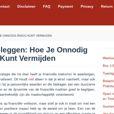
ntact
Disclaimer
FAQ
Payment
Privacy
Return
E ONNODIG RISICO KUNT VERMIJDEN
leggen: Hoe Je Onnodig
 Kunt Vermijden
Werkloo
Box 2 B
Toeslag
ategie die tot doel heeft je financiële toekomst te waarborgen,
imaliseert. Dit houdt
niet
alleen in dat je winst nastreeft, maar ook
Belasti
ten bij je persoonlijke waarden en die bijdragen aan een duurzame
Praktis
 en de dynamiek van de financiële markten goed te begrijpen,
Spam in
aantrekkelijk zijn als maatschappelijk verantwoord.
en Tric
ns op financiële verliezen, maar stelt je ook in staat om met een
Soorte
 een positieve impact hebt op de wereld om je heen. Een van de
eggen is de mogelijkheid om risico’s op een effectieve manier te
Wat Sta