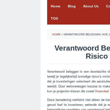
Skip
Home
Blog
About Us
Co
to
content
TOS
HOME
»
VERANTWOORD BELEGGEN: HOE J
Verantwoord Be
Risico
Verantwoord beleggen is een doordachte str
terwijl je tegelijkertijd onnodige risico’s min
dat je investeringen selecteert die aanslui
wereld. Door weloverwogen keuzes te maken
kun je projecten kiezen die zowel
financieel
Deze benadering verkleint niet alleen de ka
gerust hart te investeren, wetende dat je
belangrijkste voordelen van verantwoord bel