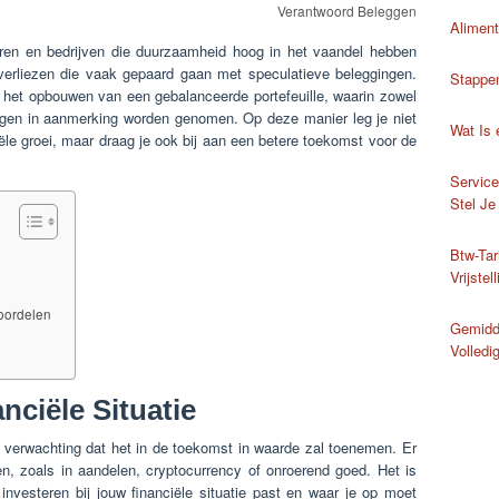
Verantwoord Beleggen
Aliment
toren en bedrijven die duurzaamheid hoog in het vaandel hebben
 verliezen die vaak gepaard gaan met speculatieve beleggingen.
Stappe
j het opbouwen van een gebalanceerde portefeuille, waarin zowel
ingen in aanmerking worden genomen. Op deze manier leg je niet
Wat Is
iële groei, maar draag je ook bij aan een betere toekomst voor de
Service
Stel Je
Btw-Tar
Vrijstel
Voordelen
Gemidde
Volledi
nciële Situatie
e verwachting dat het in de toekomst in waarde zal toenemen. Er
en, zoals in aandelen, cryptocurrency of onroerend goed. Het is
investeren bij jouw financiële situatie past en waar je op moet