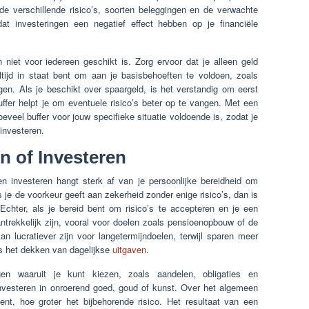
 de verschillende risico’s, soorten beleggingen en de verwachte
at investeringen een negatief effect hebben op je financiële
n niet voor iedereen geschikt is. Zorg ervoor dat je alleen geld
ltijd in staat bent om aan je basisbehoeften te voldoen, zoals
en. Als je beschikt over spaargeld, is het verstandig om eerst
ffer helpt je om eventuele risico’s beter op te vangen. Met een
eveel buffer voor jouw specifieke situatie voldoende is, zodat je
 investeren.
n of Investeren
 investeren hangt sterk af van je persoonlijke bereidheid om
s je de voorkeur geeft aan zekerheid zonder enige risico’s, dan is
 Echter, als je bereid bent om risico’s te accepteren en je een
antrekkelijk zijn, vooral voor doelen zoals pensioenopbouw of de
 lucratiever zijn voor langetermijndoelen, terwijl sparen meer
ls het dekken van dagelijkse
uitgaven
.
ngen waaruit je kunt kiezen, zoals aandelen, obligaties en
nvesteren in onroerend goed, goud of kunst. Over het algemeen
ent, hoe groter het bijbehorende risico. Het resultaat van een