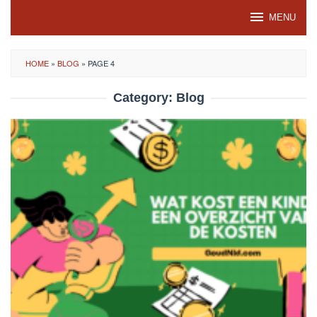
Skip
MENU
to
content
HOME
»
BLOG
»
PAGE 4
Category:
Blog