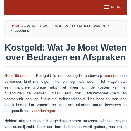
Skip
MENU
to
content
HOME
»
KOSTGELD: WAT JE MOET WETEN OVER BEDRAGEN EN
AFSPRAKEN
Kostgeld: Wat Je Moet Weten
over Bedragen en Afspraken
GoudNld.com
– Kostgeld is een belangrijk onderwerp
wanneer
een
volwassen kind met eigen inkomen nog thuis woont. Het vragen van
een financiële bijdrage helpt niet alleen om de kosten van het
huishouden te dekken, maar leert ook verantwoordelijkheid en
voorbereidt hen op financiële zelfstandigheid. Het bepalen van een
eerlijk bedrag kan variëren op basis van inkomen, aantal bewoners en
het gebruik van
voorzieningen
.
Heldere afspraken over kostgeld voorkomen misverstanden en zorgen
voor duidelijkheid. Denk aan hoe de betaling wordt gedaan, hoe om te