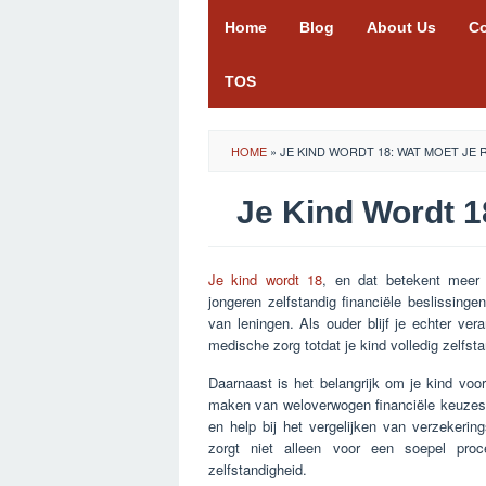
Skip
Home
Blog
About Us
Co
to
content
TOS
HOME
»
JE KIND WORDT 18: WAT MOET JE
Je Kind Wordt 1
Je kind wordt 18
, en dat betekent meer v
jongeren zelfstandig financiële beslissin
van leningen. Als ouder blijf je echter ver
medische zorg totdat je kind volledig zelfsta
Daarnaast is het belangrijk om je kind voo
maken van weloverwogen financiële keuzes
en help bij het vergelijken van verzekeri
zorgt niet alleen voor een soepel pro
zelfstandigheid.