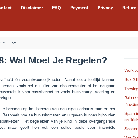
ntact
Disclaimer
FAQ
Payment
Privacy
Return
 REGELEN?
8: Wat Moet Je Regelen?
Werkloo
rijheid én verantwoordelijkheden. Vanaf deze leeftijd kunnen
Box 2 B
gen nemen, zoals het afsluiten van abonnementen of het aangaan
Toeslag
antwoordelijk voor basisbehoeften zoals huisvesting, voeding en
ndig is.
Belasti
Praktis
r te bereiden op het beheren van een eigen administratie en het
Spam in
. Bespreek hoe ze hun inkomsten en uitgaven kunnen bijhouden
en Tric
ngspakketten. Het begeleiden van je kind in deze overgangsfase
ces, maar geeft hen ook een solide basis voor financiële
Soorte
Wat Sta