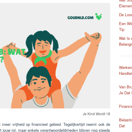
Element
De Loo
Een Win
Tip
Wat Is
Belangr
Werken
Handlei
Van Bru
Je Dat 
Financi
Je Kind Wordt 18
Belasti
 meer vrijheid op financieel gebied. Tegelijkertijd neemt ook de
Dat
rt jouw rol, maar enkele verantwoordelijkheden blijven nog steeds