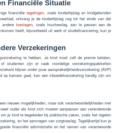
n Financiële Situatie
ige financiële
regelingen
, zoals kinderbijslag en kindgebonden
kwartaal, ontvang je de kinderbijslag nog tot het einde van dat
om andere
toeslagen
, zoals huurtoeslag, aan te passen aan de
nkomen heeft, bijvoorbeeld uit werk of studiefinanciering, kun je
ndere Verzekeringen
rgverzekering te hebben. Je kind moet zelf de premie betalen,
n of studenten zijn er vaak voordelige verzekeringspakketten
rzekerd blijven onder jouw aansprakelijkheidsverzekering (AVP)
kind op kamers gaat, kan een inboedelverzekering handig zijn om
alleen nieuwe mogelijkheden, maar ook verantwoordelijkheden met
 zowel ouder als kind zich moeten aanpassen aan veranderende
 om je kind te begeleiden bij praktische zaken, zoals het regelen
zekering, en het aanvragen van zorgtoeslag. Tegelijkertijd kun je
goede financiële administratie en het nemen van verantwoorde