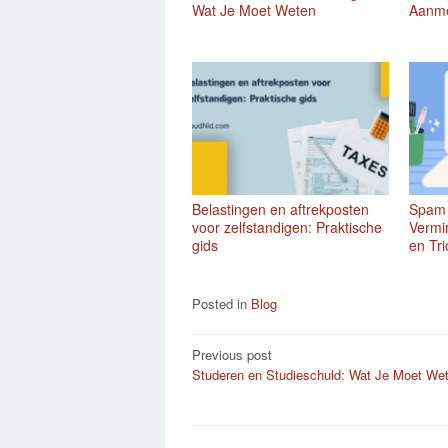
Wat Je Moet Weten
Aanme
Belastingen en aftrekposten
Spam 
voor zelfstandigen: Praktische
Vermin
gids
en Tri
Posted in
Blog
Post
Previous post
Studeren en Studieschuld: Wat Je Moet We
navigation